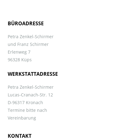
BÜROADRESSE
Petra Zenkel-Schirmer
und Franz Schirmer
Erlenweg 7
96328 Küps
WERKSTATTADRESSE
Petra Zenkel-Schirmer
Lucas-Cranach-Str. 12
D-96317 Kronach
Termine bitte nach
Vereinbarung
KONTAKT