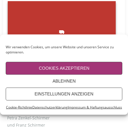
Wir verwenden Cookies, um unsere Website und unseren Service zu
optimieren.
COOKIES AKZEPTIEREN
ABLEHNEN
EINSTELLUNGEN ANZEIGEN
BÜROADRESSE
Cookie-Richtlinie
Datenschutzerklärung
Impressum & Haftungsausschluss
Petra Zenkel-Schirmer
und Franz Schirmer